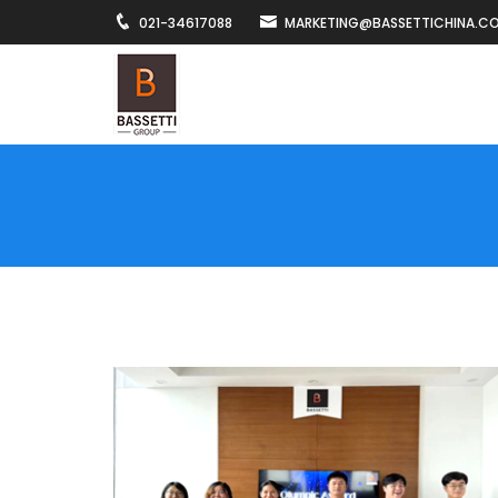
021-34617088
MARKETING@BASSETTICHINA.C