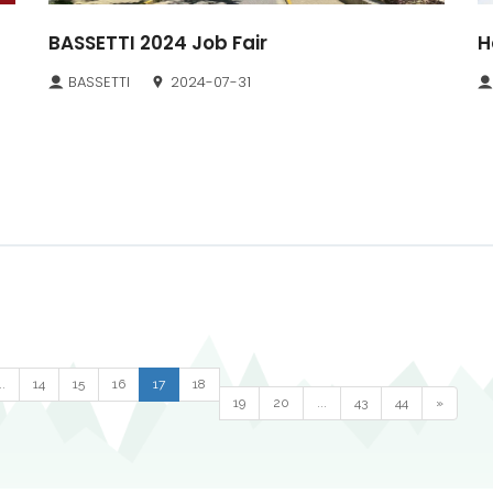
BASSETTI 2024 Job Fair
H
BASSETTI
2024-07-31
..
14
15
16
17
18
19
20
...
43
44
»