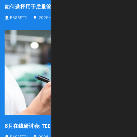
如何选择用于质量管理的 ISO 9001 软件解决方案
BASSETTI
2026-08-03
8月在线研讨会: TEEXMA for Quality
BASSETTI
2026-07-24