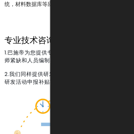
统，材料数据库等应用。
专业技术咨询
1.巴施帝为您提供专业技术顾问，解决您研发工程
师紧缺和人员编制不足的燃眉之急。
2.我们同样提供研发补贴方面的专业顾问，为您的
研发活动申报补贴项目，获取更多资金