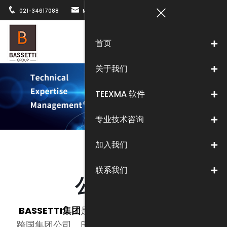
021-34617088
MARKETING@BASSETTICHINA.COM
上海市徐汇区
首页
Togg
关于我们
navi
TEEXMA 软件
专业技术咨询
加入我们
联系我们
公司介绍
BASSETTI集团
是一家覆盖亚洲，欧洲和北美的
跨国集团公司。BASSETTI集团致力于为从事研发