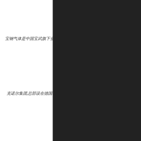
宝钢气体
宝钢气体是中国宝武旗下全资子公司，中国宝武工业气体业务的主要平台
克诺尔
克诺尔集团,总部设在德国慕尼黑,是世界领先的轨道车辆和商用车辆制动
系统的制造商.