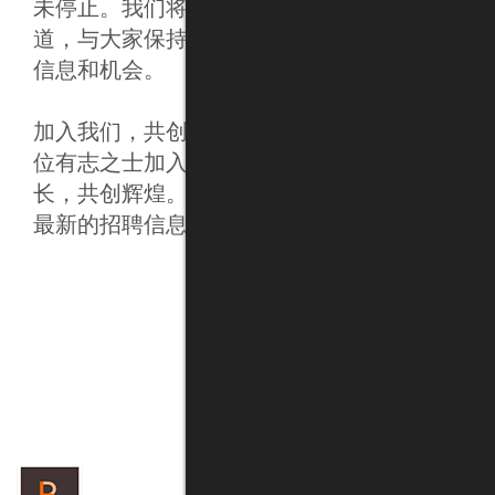
未停止。我们将继续通过微信公众号等渠
道，与大家保持联系，分享更多的职业发展
信息和机会。
加入我们，共创未来，我们诚挚地邀请每一
位有志之士加入BASSETTI，与我们一起成
长，共创辉煌。请关注我们的公众号，获取
最新的招聘信息和行业动态。