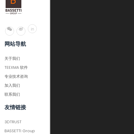
in
网站导航
关于我们
TEEXMA 软件
专业技术咨询
加入我们
联系我们
友情链接
3DTRUST
BASSETTI Group