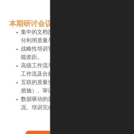
本期研讨会议题
集中的文档控制（EDMS）：如何在安全的电
分利用质量与技术文档。
战略性培训管理：通过自动化的续期提醒，主动
能差距。
高级工作流与合规性：深入探讨版本控制与自动
工作流及合规的电子签名。
互联的质量生态系统：将文档与实际业务成果相
措施）、审计发现项、项目里程碑及客户反馈。
数据驱动的质量管理：生成实时的关键绩效指标
况、培训完成率及整体系统健康度。