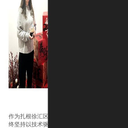
作为扎根徐汇区的创新企业，巴施帝中国始
终坚持以技术驱动为核心，聚焦行业前沿，