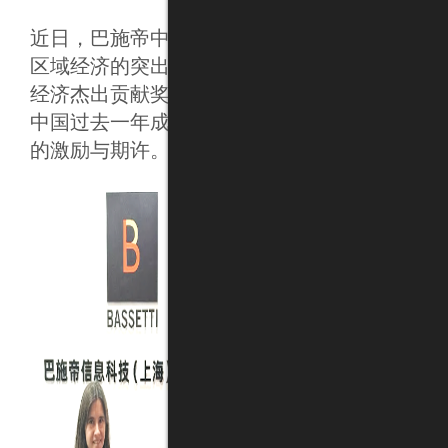
近日，巴施帝中国凭借卓越的创新能力和对
区域经济的突出贡献，成功斩获“2024年度
经济杰出贡献奖”。这一荣誉不仅是对巴施帝
中国过去一年成绩的肯定，更是对未来发展
的激励与期许。