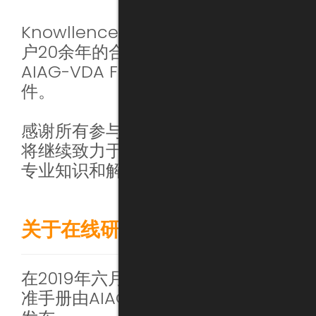
Knowllence经过与汽车行业主要客
户20余年的合作后，成功推出与
AIAG-VDA FMEA协议相兼容的软
件。
感谢所有参与分享会的来宾，我们也
将继续致力于为技术群体提供更多的
专业知识和解决方案。
关于在线研讨会
在2019年六月三日，最新的FMEA标
准手册由AIAG-VDA 委员会在柏林