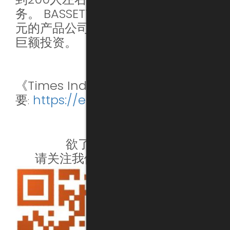
务。 BASSETTI是一家价值2000万欧
元的产品公司，迄今在孟加拉进行了
巨额投资。
《Times India》摘
要
https://epaper.timesgroup.com
:
欲了解更多信息，
请关注我们的官方微信账号！