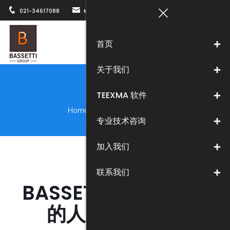
021-34617088
MARKETING@BASSETTICHINA.COM
上海市徐汇区
首页
Togg
关于我们
navi
新闻中心
TEEXMA 软件
Home
>
关于我们
>
新闻中心
专业技术咨询
加入我们
联系我们
BASSETTI欲增在印度
的人力资源部署