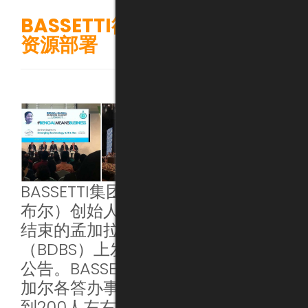
BASSETTI欲提高在印度的人力
资源部署
BASSETTI集团（总部位于法国格勒诺
布尔）创始人David Bassetti在最近
结束的孟加拉全球商业峰会
（BDBS）上发布了一则重要的投资
公告。BASSETTI表示，他希望通过将
加尔各答办事处的人力从50人提高
到200人左右来加快拓展印度的业