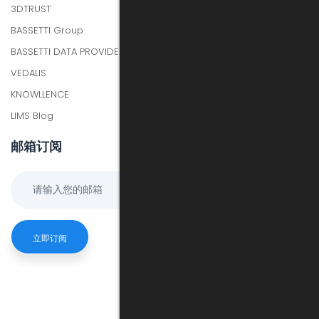
3DTRUST
BASSETTI Group
BASSETTI DATA PROVIDER
VEDALIS
KNOWLLENCE
LIMS Blog
邮箱订阅
立即订阅