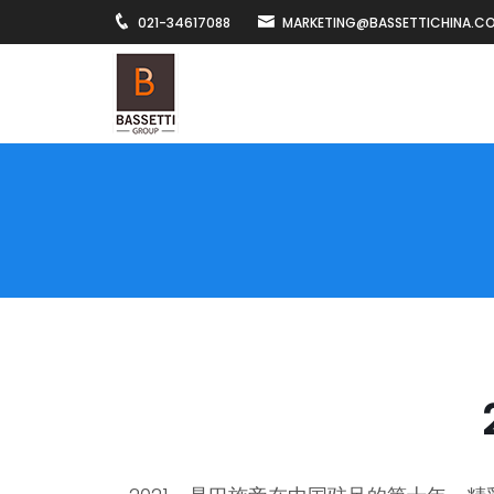
021-34617088
MARKETING@BASSETTICHINA.C