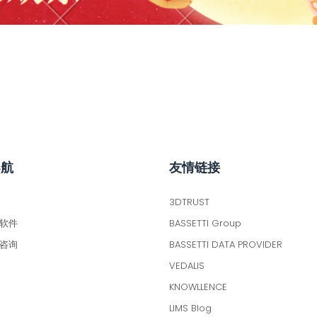
导航
友情链接
3DTRUST
 软件
BASSETTI Group
咨询
BASSETTI DATA PROVIDER
VEDALIS
KNOWLLENCE
LIMS Blog