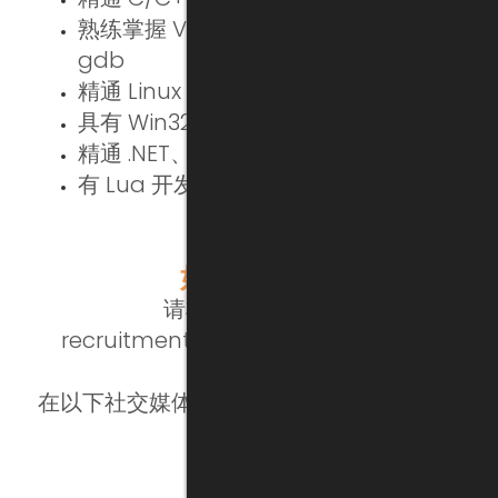
熟练掌握 Visual Studio、CMake、
gdb
精通 Linux Posix 编程
具有 Win32 和 COM 模型方面的经验
精通 .NET、WPF、MVVM
有 Lua 开发经验者优先
如何申请？
请将简历发送至
recruitment@bassettichina.com
在以下社交媒体上关注我们，了解最新职位
空缺信息！