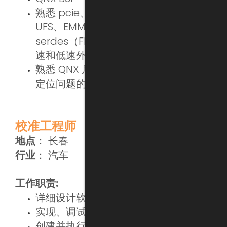
熟悉 pcie、SGMII、RGMII、USB、
UFS、EMMC、SPI、I2C、UART、
serdes（FPD-LINK/GMSL）及其他高
速和低速外设，具有开发和调试经验。
熟悉 QNX 启动流程。具备独立分析和
定位问题的能力
校准工程师
地点
： 长春
行业
： 汽车
工作职责:
详细设计软件组件
实现、调试和集成代码
创建并执行测试用例